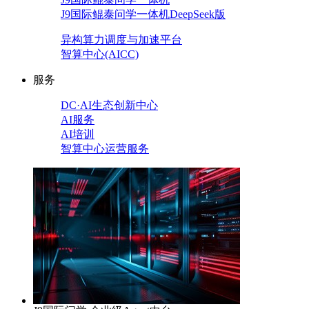
J9国际鲲泰问学一体机DeepSeek版
异构算力调度与加速平台
智算中心(AICC)
服务
DC·AI生态创新中心
AI服务
AI培训
智算中心运营服务