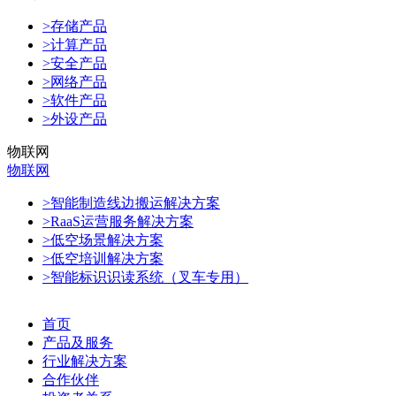
>存储产品
>计算产品
>安全产品
>网络产品
>软件产品
>外设产品
物联网
物联网
>智能制造线边搬运解决方案
>RaaS运营服务解决方案
>低空场景解决方案
>低空培训解决方案
>智能标识识读系统（叉车专用）
首页
产品及服务
行业解决方案
合作伙伴