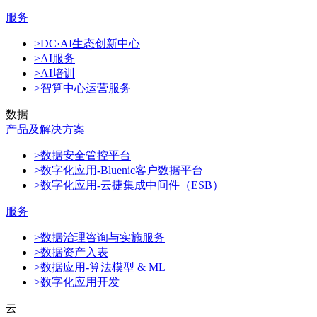
服务
>DC·AI生态创新中心
>AI服务
>AI培训
>智算中心运营服务
数据
产品及解决方案
>数据安全管控平台
>数字化应用-Bluenic客户数据平台
>数字化应用-云捷集成中间件（ESB）
服务
>数据治理咨询与实施服务
>数据资产入表
>数据应用-算法模型 & ML
>数字化应用开发
云