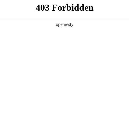
产品及服务
行业解决方案
合作伙伴
投资者关系
国际问学
智算基础设施
算力调度加速
智